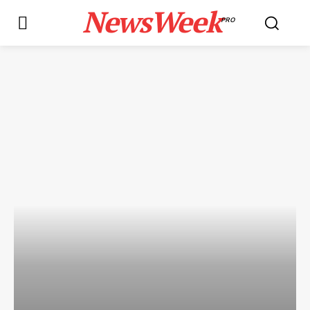
NewsWeek
PRO