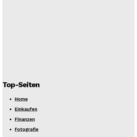
und Hintergründe
Nicole Steves – Ein Porträt: Leben, Öffentlichkeit,
Persönlichkeit und Wahrnehmung
Aileen Anna Wellenbrink – Leben, Persönlichkeit & Familie
playmateoffire – Digitale Identität, Community und Chancen
im Social-Media-Zeitalter
Ihre Optionen verstehen: Ein Leitfaden zu verschiedenen
Rechtsdienstleistungen
Top-Seiten
Home
Einkaufen
Finanzen
Fotografie