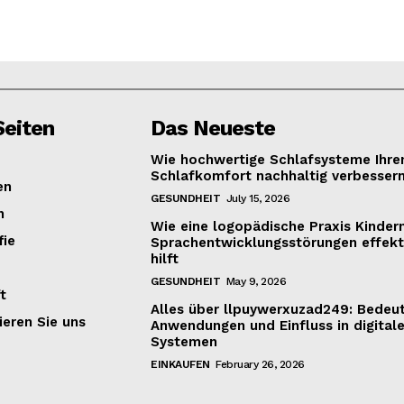
eiten
Das Neueste
Wie hochwertige Schlafsysteme Ihre
Schlafkomfort nachhaltig verbesser
en
GESUNDHEIT
July 15, 2026
n
Wie eine logopädische Praxis Kinder
fie
Sprachentwicklungsstörungen effekt
hilft
GESUNDHEIT
May 9, 2026
t
Alles über llpuywerxuzad249: Bedeu
ieren Sie uns
Anwendungen und Einfluss in digital
Systemen
EINKAUFEN
February 26, 2026