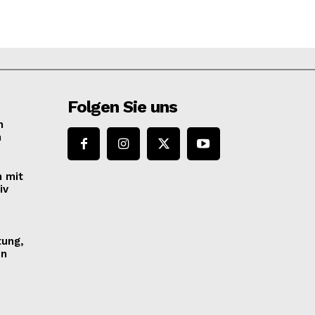
Folgen Sie uns
n
n
n mit
iv
tung,
en