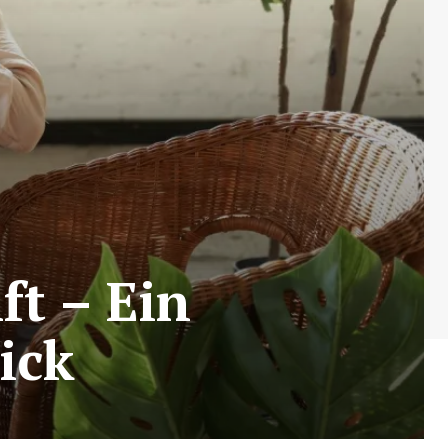
ft – Ein
ick