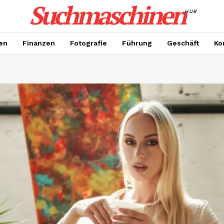
Suchmaschinen
HUB
en
Finanzen
Fotografie
Führung
Geschäft
Ko