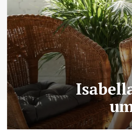
Isabell
um