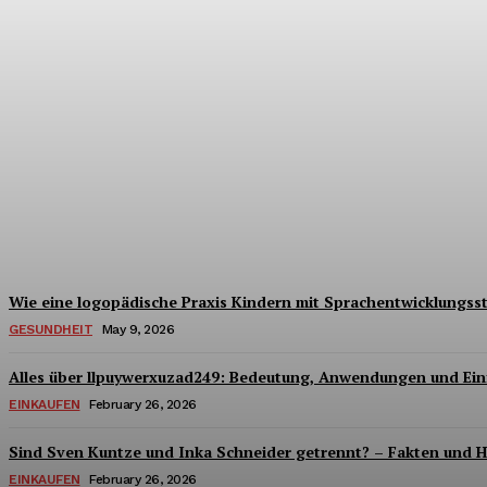
Wie hochwertige Schlafsysteme Ihren Sch
Anscombe
-
July 15, 2026
Wie eine logopädische Praxis Kindern mit Sprachentwicklungsstö
GESUNDHEIT
May 9, 2026
Alles über llpuywerxuzad249: Bedeutung, Anwendungen und Einf
EINKAUFEN
February 26, 2026
Sind Sven Kuntze und Inka Schneider getrennt? – Fakten und 
EINKAUFEN
February 26, 2026