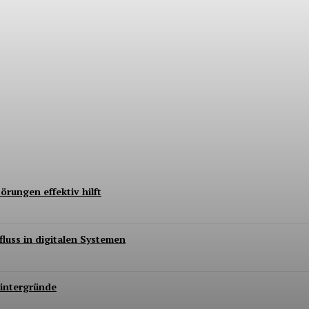
lafkomfort nachhaltig verbessern
rungen effektiv hilft
luss in digitalen Systemen
Hintergründe