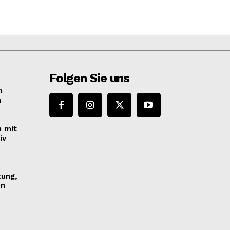
Folgen Sie uns
n
n
n mit
iv
tung,
en