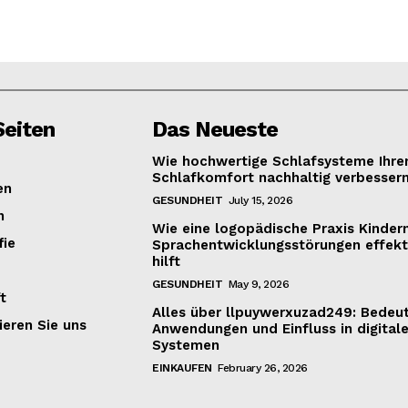
eiten
Das Neueste
Wie hochwertige Schlafsysteme Ihre
Schlafkomfort nachhaltig verbesser
en
GESUNDHEIT
July 15, 2026
n
Wie eine logopädische Praxis Kinder
fie
Sprachentwicklungsstörungen effekt
hilft
GESUNDHEIT
May 9, 2026
t
Alles über llpuywerxuzad249: Bedeu
ieren Sie uns
Anwendungen und Einfluss in digital
Systemen
EINKAUFEN
February 26, 2026